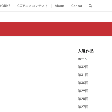
WORKS
CGアニメコンテスト
About
Contat
入選作品
ホーム
第32回
第31回
第30回
第29回
第28回
第27回