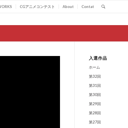
WORKS
CGアニメコンテスト
About
Contat
入選作品
ホーム
第32回
第31回
第30回
第29回
第28回
第27回