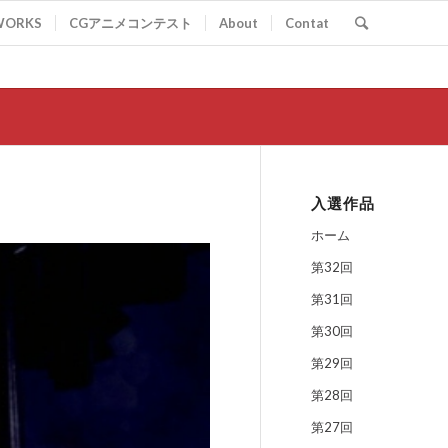
WORKS
CGアニメコンテスト
About
Contat
入選作品
ホーム
第32回
第31回
第30回
第29回
第28回
第27回