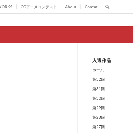
WORKS
CGアニメコンテスト
About
Contat
入選作品
ホーム
第32回
第31回
第30回
第29回
第28回
第27回