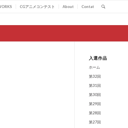
WORKS
CGアニメコンテスト
About
Contat
入選作品
ホーム
第32回
第31回
第30回
第29回
第28回
第27回