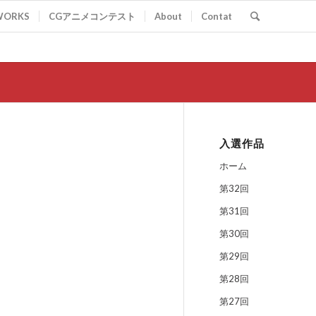
WORKS
CGアニメコンテスト
About
Contat
入選作品
ホーム
第32回
第31回
第30回
第29回
第28回
第27回