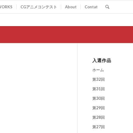
WORKS
CGアニメコンテスト
About
Contat
入選作品
ホーム
第32回
第31回
第30回
第29回
第28回
第27回