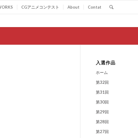
WORKS
CGアニメコンテスト
About
Contat
入選作品
ホーム
第32回
第31回
第30回
第29回
第28回
第27回