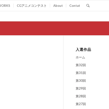
WORKS
CGアニメコンテスト
About
Contat
入選作品
ホーム
第32回
第31回
第30回
第29回
第28回
第27回