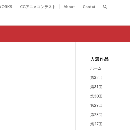
WORKS
CGアニメコンテスト
About
Contat
入選作品
ホーム
第32回
第31回
第30回
第29回
第28回
第27回