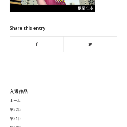
Share this entry
入選作品
ホーム
第32回
第31回