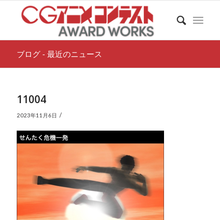
ブログ - 最近のニュース
11004
/
2023年11月6日