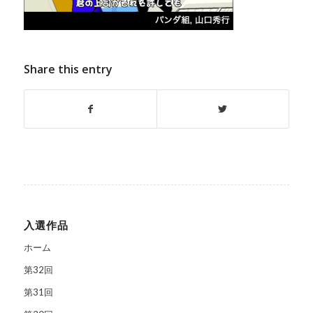
Share this entry
入選作品
ホーム
第32回
第31回