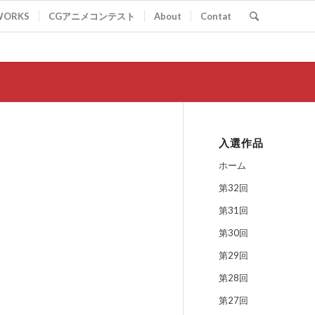
WORKS
CGアニメコンテスト
About
Contat
入選作品
ホーム
第32回
第31回
第30回
第29回
第28回
第27回