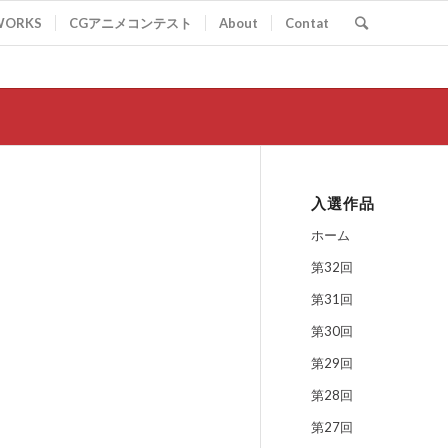
WORKS
CGアニメコンテスト
About
Contat
入選作品
ホーム
第32回
第31回
第30回
第29回
第28回
第27回