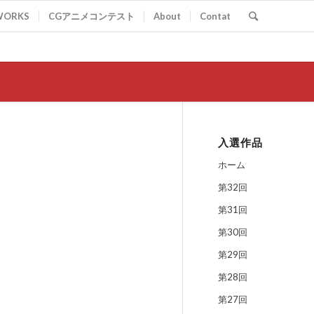
WORKS
CGアニメコンテスト
About
Contat
入選作品
ホーム
第32回
第31回
第30回
第29回
第28回
第27回