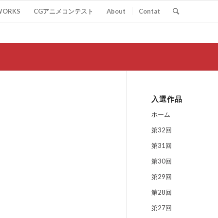
WORKS
CGアニメコンテスト
About
Contat
入選作品
ホーム
第32回
第31回
第30回
第29回
第28回
第27回