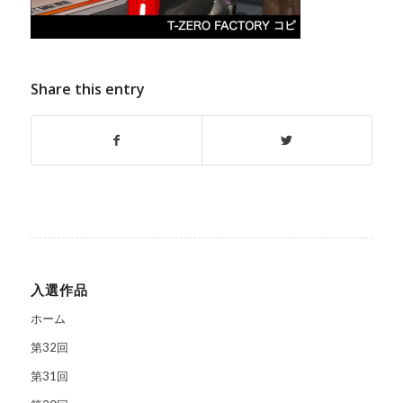
Share this entry
入選作品
ホーム
第32回
第31回