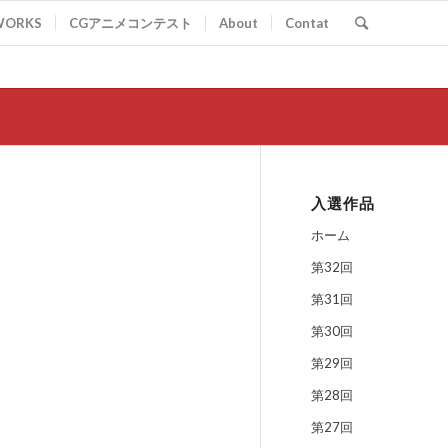
WORKS
CGアニメコンテスト
About
Contat
入選作品
ホーム
第32回
第31回
第30回
第29回
第28回
第27回