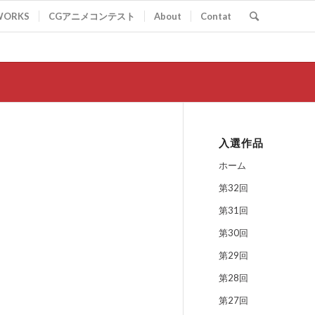
WORKS
CGアニメコンテスト
About
Contat
入選作品
ホーム
第32回
第31回
第30回
第29回
第28回
第27回