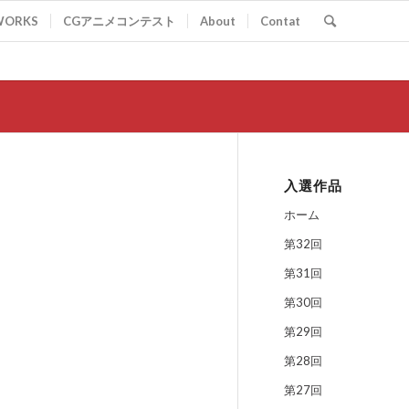
WORKS
CGアニメコンテスト
About
Contat
入選作品
ホーム
第32回
第31回
第30回
第29回
第28回
第27回