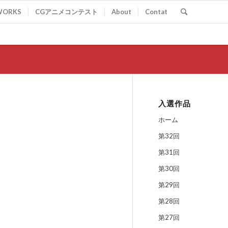
WORKS
CGアニメコンテスト
About
Contat
入選作品
ホーム
第32回
第31回
第30回
第29回
第28回
第27回