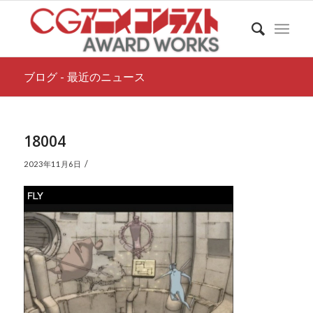
ブログ - 最近のニュース
18004
/
2023年11月6日