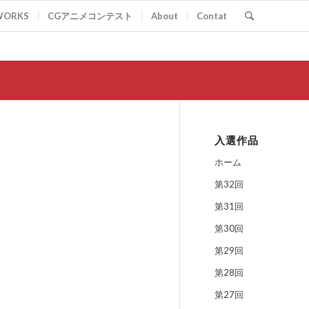
WORKS
CGアニメコンテスト
About
Contat
入選作品
ホーム
第32回
第31回
第30回
第29回
第28回
第27回