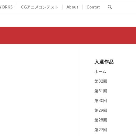
WORKS
CGアニメコンテスト
About
Contat
入選作品
ホーム
第32回
第31回
第30回
第29回
第28回
第27回