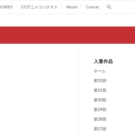
WORKS
CGアニメコンテスト
About
Contat
入選作品
ホーム
第32回
第31回
第30回
第29回
第28回
第27回