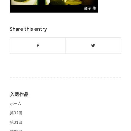
Share this entry
入選作品
ホーム
第32回
第31回