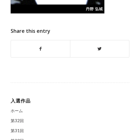
Share this entry
入選作品
ホーム
第32回
第31回