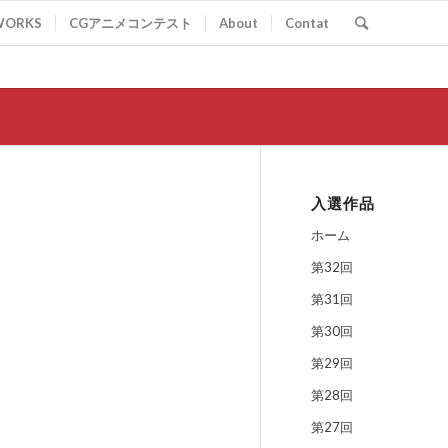
WORKS
CGアニメコンテスト
About
Contat
入選作品
ホーム
第32回
第31回
第30回
第29回
第28回
第27回