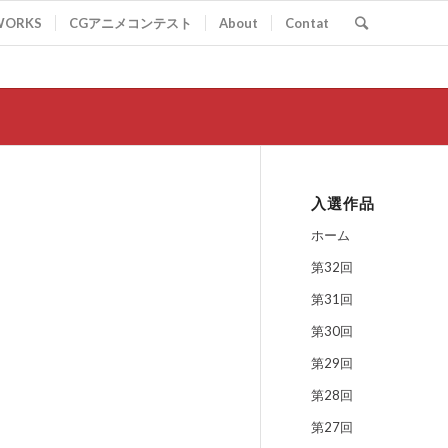
WORKS
CGアニメコンテスト
About
Contat
入選作品
ホーム
第32回
第31回
第30回
第29回
第28回
第27回