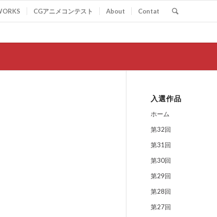
WORKS
CGアニメコンテスト
About
Contat
入選作品
ホーム
第32回
第31回
第30回
第29回
第28回
第27回