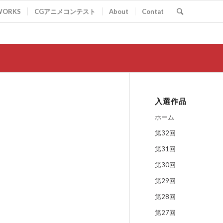
WORKS
CGアニメコンテスト
About
Contat
入選作品
ホーム
第32回
第31回
第30回
第29回
第28回
第27回