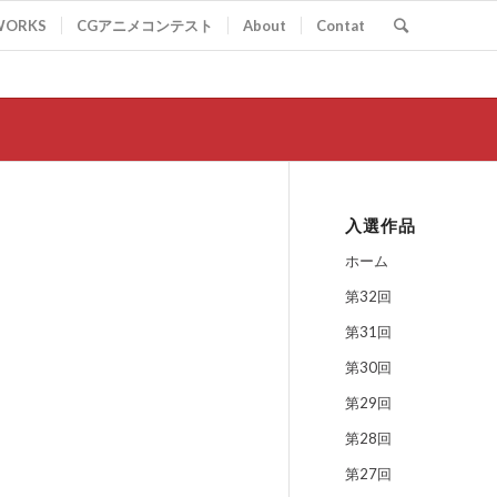
WORKS
CGアニメコンテスト
About
Contat
入選作品
ホーム
第32回
第31回
第30回
第29回
第28回
第27回