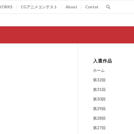
WORKS
CGアニメコンテスト
About
Contat
入選作品
ホーム
第32回
第31回
第30回
第29回
第28回
第27回