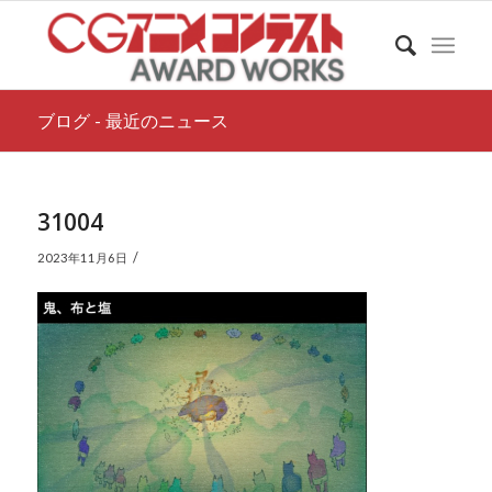
ブログ - 最近のニュース
31004
/
2023年11月6日