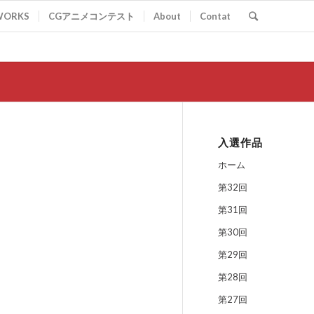
WORKS
CGアニメコンテスト
About
Contat
入選作品
ホーム
第32回
第31回
第30回
第29回
第28回
第27回