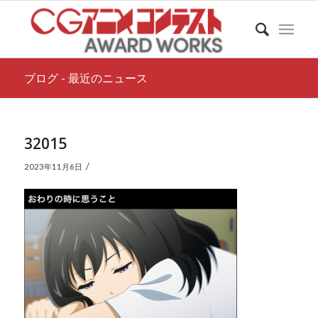
ブログ - 最近のニュース
32015
/
2023年11月6日