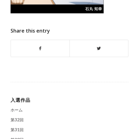
Share this entry
入選作品
ホーム
第32回
第31回