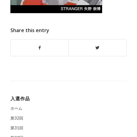
Share this entry
入選作品
ホーム
第32回
第31回