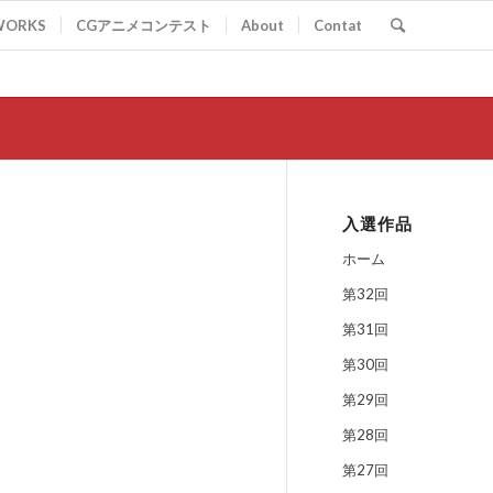
WORKS
CGアニメコンテスト
About
Contat
入選作品
ホーム
第32回
第31回
第30回
第29回
第28回
第27回