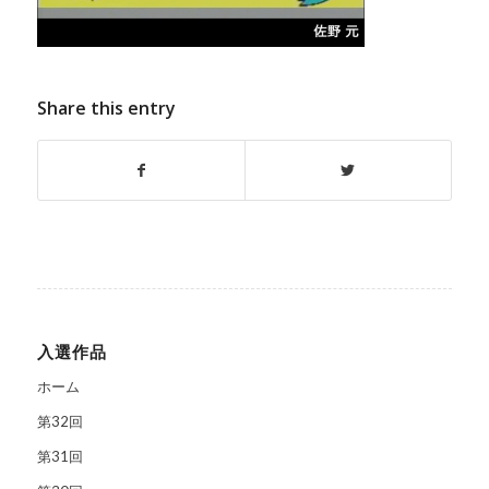
Share this entry
入選作品
ホーム
第32回
第31回