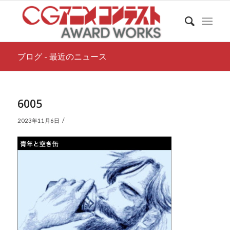
ブログ - 最近のニュース
6005
/
2023年11月6日