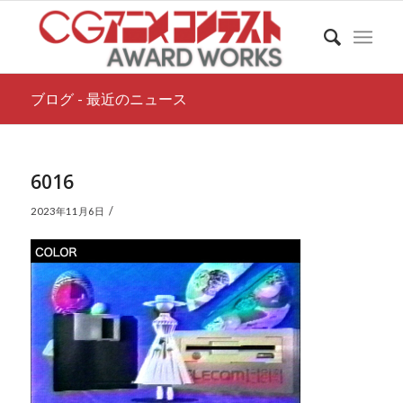
ブログ - 最近のニュース
6016
/
2023年11月6日