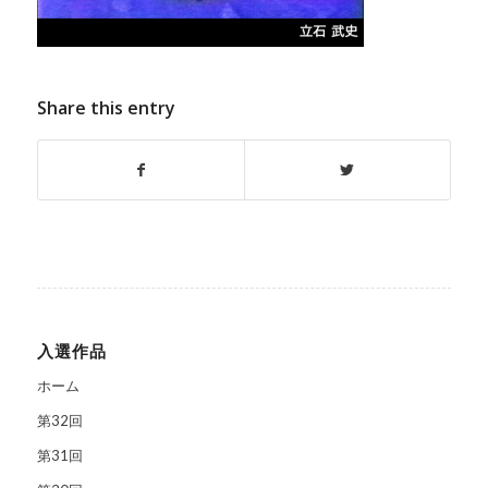
Share this entry
入選作品
ホーム
第32回
第31回