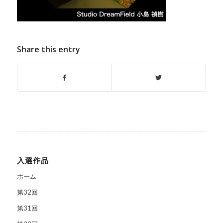
Share this entry
入選作品
ホーム
第32回
第31回