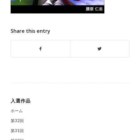
Share this entry
入選作品
ホーム
第32回
第31回