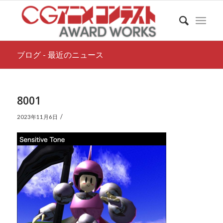
ブログ - 最近のニュース
8001
/
2023年11月6日