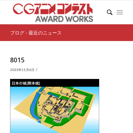
ブログ - 最近のニュース
8015
/
2023年11月6日