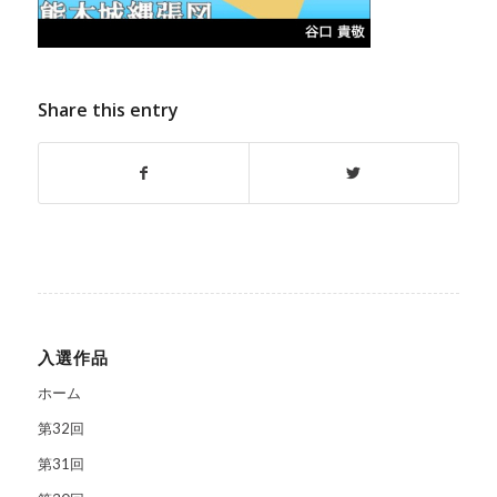
Share this entry
入選作品
ホーム
第32回
第31回