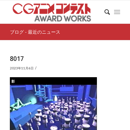
ブログ - 最近のニュース
8017
/
2023年11月6日