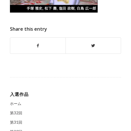
Share this entry
入選作品
ホーム
第32回
第31回