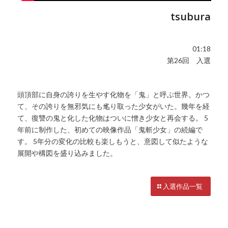
tsubura
01:18
第26回 入選
頭頂部に自身の誇りを生やす化物を「鬼」と呼ぶ世界。かつ
て、その誇りを無邪気にも毟り取った少女がいた。幾年を経
て、復讐の鬼と化した化物はついに憎き少女と再会する。 5
年前に制作した、初めての映像作品「鬼斬少女」の続編で
す。 5年分の変化の比較も楽しもうと、意図して似たような
展開や構図を盛り込みました。
入選作品一覧