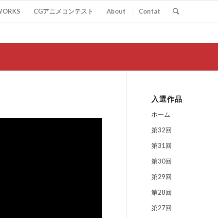
WORKS
CGアニメコンテスト
About
Contat
入選作品
ホーム
第32回
第31回
第30回
第29回
第28回
第27回