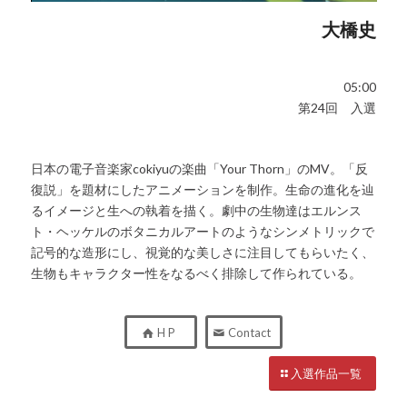
大橋史
05:00
第24回 入選
日本の電子音楽家cokiyuの楽曲「Your Thorn」のMV。「反
復説」を題材にしたアニメーションを制作。生命の進化を辿
るイメージと生への執着を描く。劇中の生物達はエルンス
ト・ヘッケルのボタニカルアートのようなシンメトリックで
記号的な造形にし、視覚的な美しさに注目してもらいたく、
生物もキャラクター性をなるべく排除して作られている。
H P
Contact
入選作品一覧